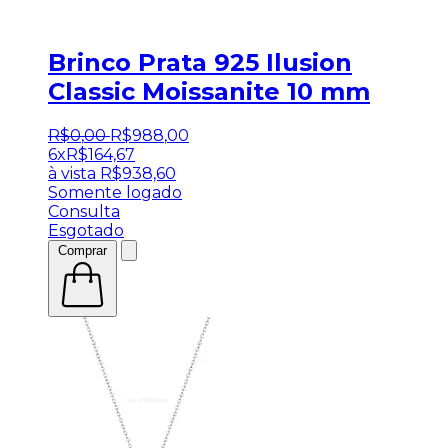
Brinco Prata 925 Ilusion
Classic Moissanite 10 mm
R$
0
,
00
R$
988
,
00
6x
R$
164,67
à vista
R$
938,60
Somente logado
Consulta
Esgotado
Comprar