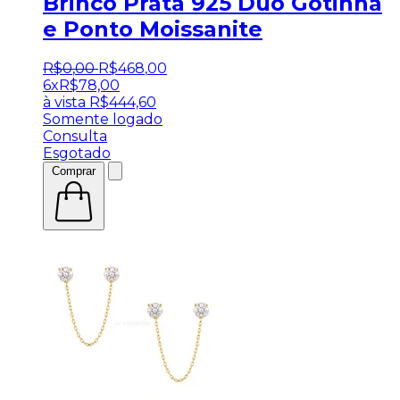
Brinco Prata 925 Duo Gotinha
e Ponto Moissanite
R$
0
,
00
R$
468
,
00
6x
R$
78,00
à vista
R$
444,60
Somente logado
Consulta
Esgotado
Comprar