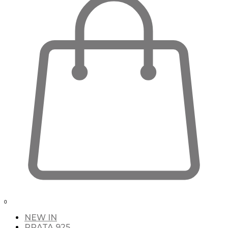
0
NEW IN
PRATA 925