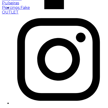
Pulseiras
Piercings Fake
OUTLET