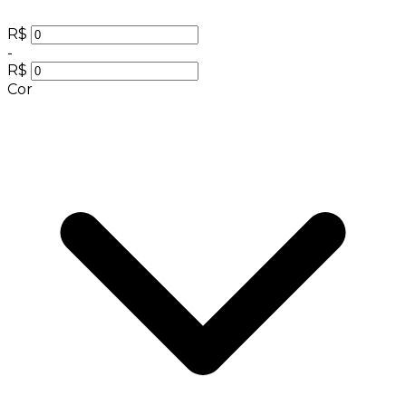
R$
-
R$
Cor