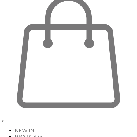
0
NEW IN
PRATA 925