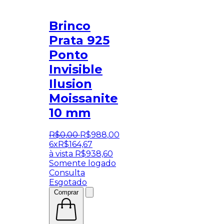
Brinco
Prata 925
Ponto
Invisible
Ilusion
Moissanite
10 mm
R$
0
,
00
R$
988
,
00
6x
R$
164,67
à vista
R$
938,60
Somente logado
Consulta
Esgotado
Comprar