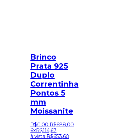
Brinco
Prata 925
Duplo
Correntinha
Pontos 5
mm
Moissanite
R$
0
,
00
R$
688
,
00
6x
R$
114,67
à vista
R$
653,60