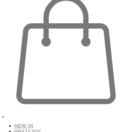
0
NEW IN
PRATA 925