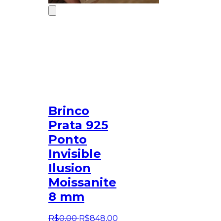
Brinco
Prata 925
Ponto
Invisible
Ilusion
Moissanite
8 mm
R$
0
,
00
R$
848
,
00