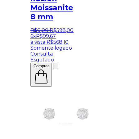
Moissanite
8 mm
R$
0
,
00
R$
598
,
00
6x
R$
99,67
à vista
R$
568,10
Somente logado
Consulta
Esgotado
Comprar