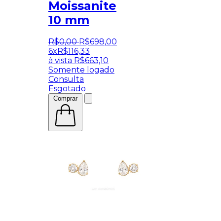
Moissanite
10 mm
R$
0
,
00
R$
698
,
00
6x
R$
116,33
à vista
R$
663,10
Somente logado
Consulta
Esgotado
Comprar