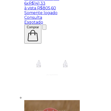
6x
R$
141,33
à vista
R$
805,60
Somente logado
Consulta
Esgotado
Comprar