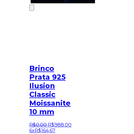
Brinco
Prata 925
Ilusion
Classic
Moissanite
10 mm
R$
0
,
00
R$
988
,
00
6x
R$
164,67