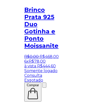
Brinco
Prata 925
Duo
Gotinha e
Ponto
Moissanite
R$
0
,
00
R$
468
,
00
6x
R$
78,00
à vista
R$
444,60
Somente logado
Consulta
Esgotado
Comprar