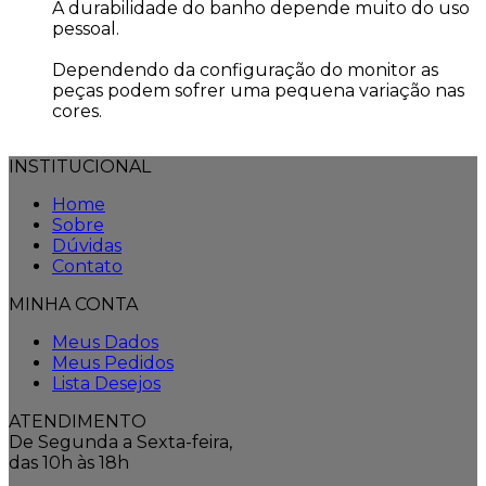
A durabilidade do banho depende muito do uso
pessoal.
Dependendo da configuração do monitor as
peças podem sofrer uma pequena variação nas
cores.
INSTITUCIONAL
Home
Sobre
Dúvidas
Contato
MINHA CONTA
Meus Dados
Meus Pedidos
Lista Desejos
ATENDIMENTO
De Segunda a Sexta-feira,
das 10h às 18h