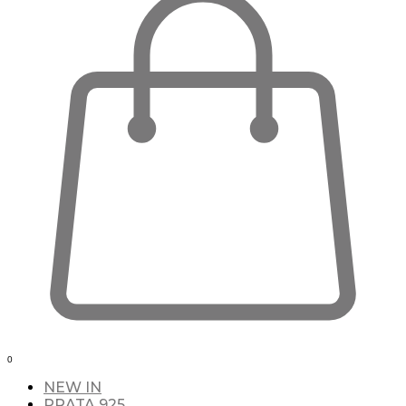
0
NEW IN
PRATA 925