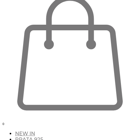
0
NEW IN
PRATA 925