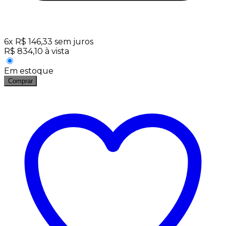
6
x
R$
146,33
sem juros
R$
834,10
à vista
Em estoque
Comprar