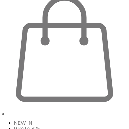
0
NEW IN
PRATA 925