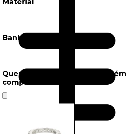
Material
Banho
Quem viu este produto também
comprou