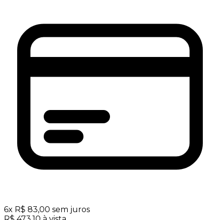
6
x
R$
83,00
sem juros
R$
473,10
à vista