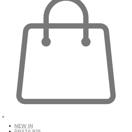
0
NEW IN
PRATA 925