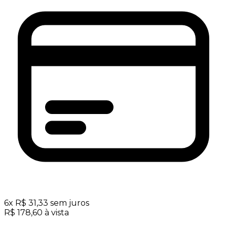
6
x
R$
31,33
sem juros
R$
178,60
à vista