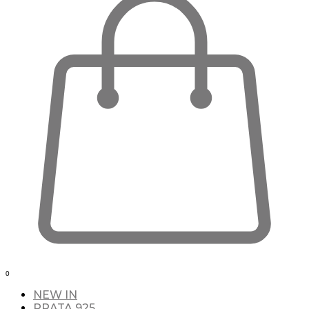
0
NEW IN
PRATA 925