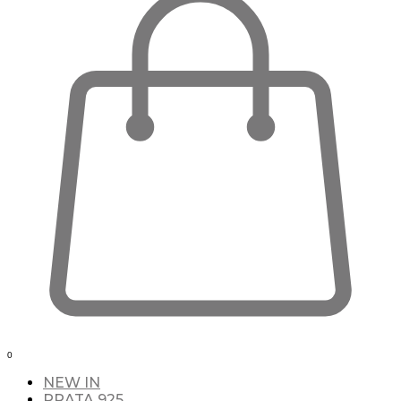
0
NEW IN
PRATA 925