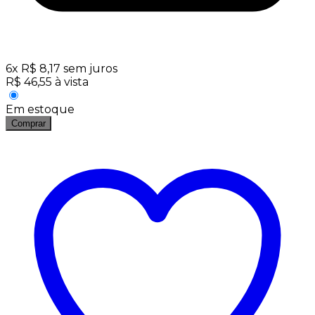
6
x
R$
8,17
sem juros
R$
46,55
à vista
Em estoque
Comprar