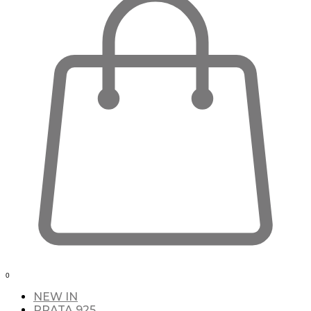
0
NEW IN
PRATA 925