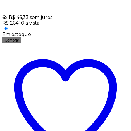
6
x
R$
46,33
sem juros
R$
264,10
à vista
Em estoque
Comprar