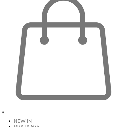
0
NEW IN
PRATA 925