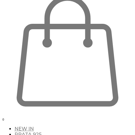
0
NEW IN
PRATA 925