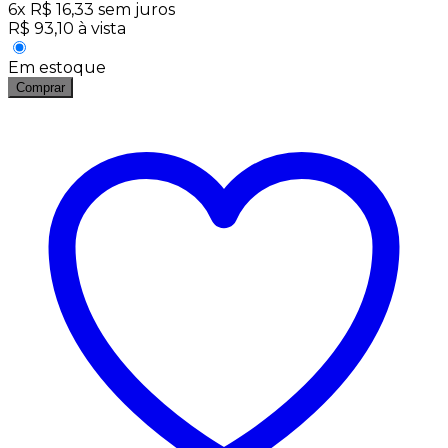
6
x
R$
16,33
sem juros
R$
93,10
à vista
Em estoque
Comprar