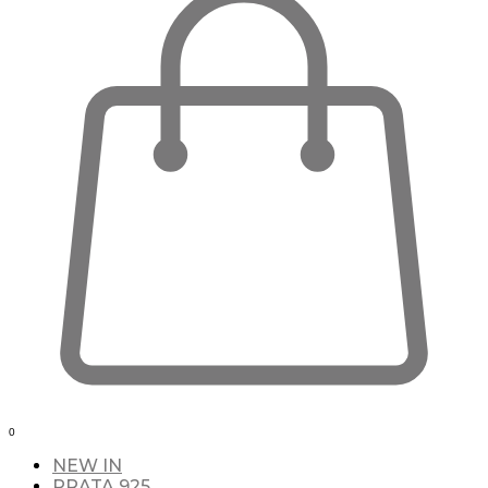
0
NEW IN
PRATA 925