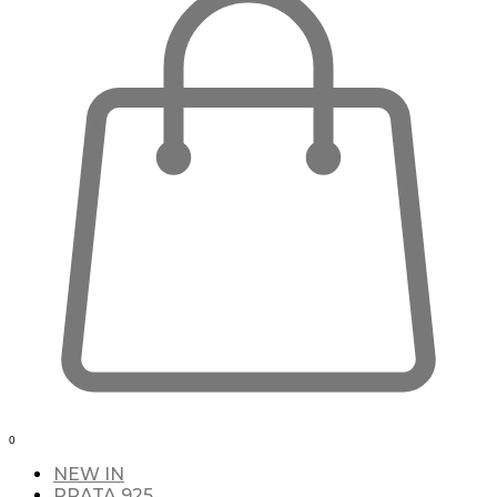
0
NEW IN
PRATA 925