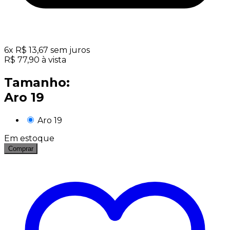
6
x
R$
13,67
sem juros
R$
77,90
à vista
Tamanho:
Aro 19
Aro 19
Em estoque
Comprar