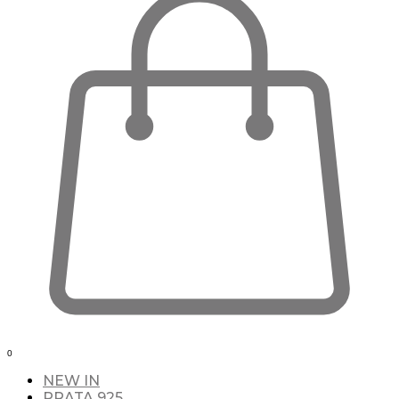
0
NEW IN
PRATA 925