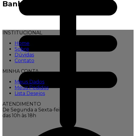
Banho
INSTITUCIONAL
Home
Sobre
Dúvidas
Contato
MINHA CONTA
Meus Dados
Meus Pedidos
Lista Desejos
ATENDIMENTO
De Segunda a Sexta-feira,
das 10h às 18h