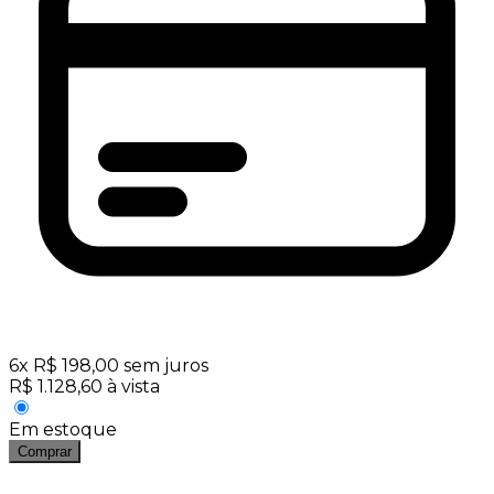
6
x
R$
198,00
sem juros
R$
1.128,60
à vista
Em estoque
Comprar