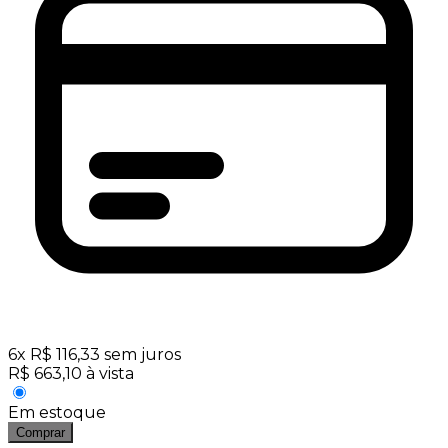
6
x
R$
116,33
sem juros
R$
663,10
à vista
Em estoque
Comprar