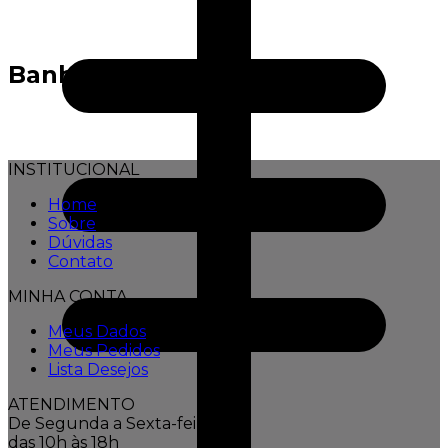
Banho
INSTITUCIONAL
Home
Sobre
Dúvidas
Contato
MINHA CONTA
Meus Dados
Meus Pedidos
Lista Desejos
ATENDIMENTO
De Segunda a Sexta-feira,
das 10h às 18h