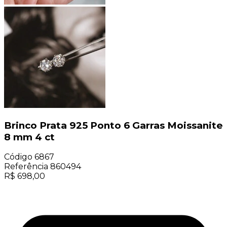
Brinco Prata 925 Ponto 6 Garras Moissanite
8 mm 4 ct
Código
6867
Referência
860494
R$
698,00