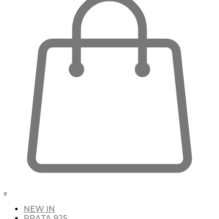
0
NEW IN
PRATA 925