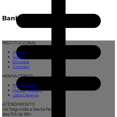
Banho
INSTITUCIONAL
Home
Sobre
Dúvidas
Contato
MINHA CONTA
Meus Dados
Meus Pedidos
Lista Desejos
ATENDIMENTO
De Segunda a Sexta-feira,
das 10h às 18h