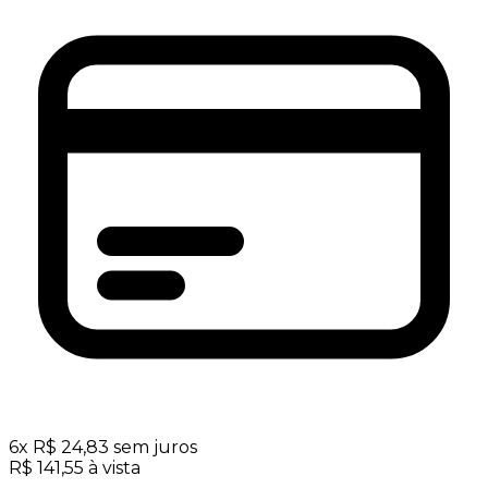
6
x
R$
24,83
sem juros
R$
141,55
à vista