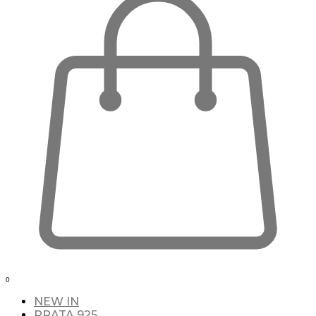
0
NEW IN
PRATA 925