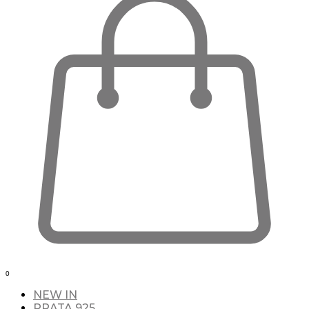
0
NEW IN
PRATA 925