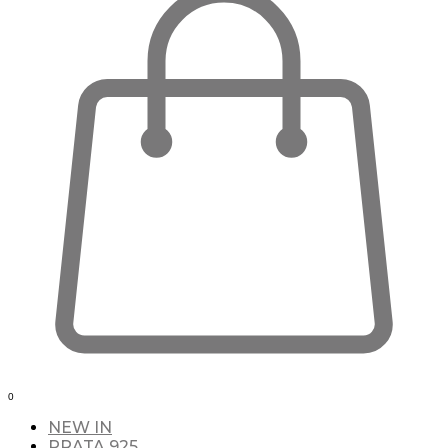
0
NEW IN
PRATA 925