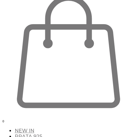
0
NEW IN
PRATA 925