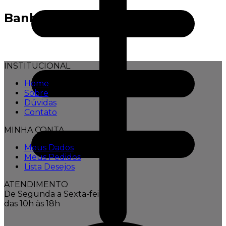
Banho
INSTITUCIONAL
Home
Sobre
Dúvidas
Contato
MINHA CONTA
Meus Dados
Meus Pedidos
Lista Desejos
ATENDIMENTO
De Segunda a Sexta-feira,
das 10h às 18h