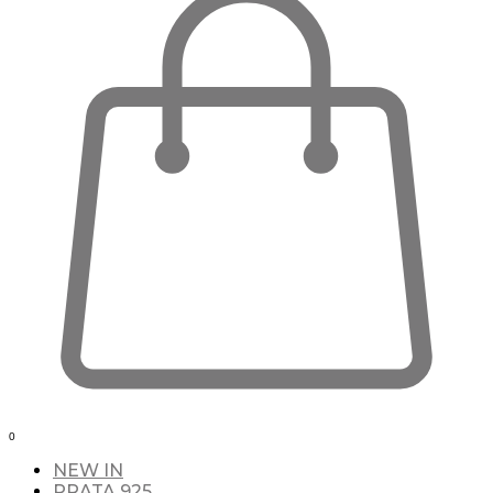
0
NEW IN
PRATA 925