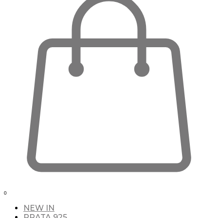
0
NEW IN
PRATA 925