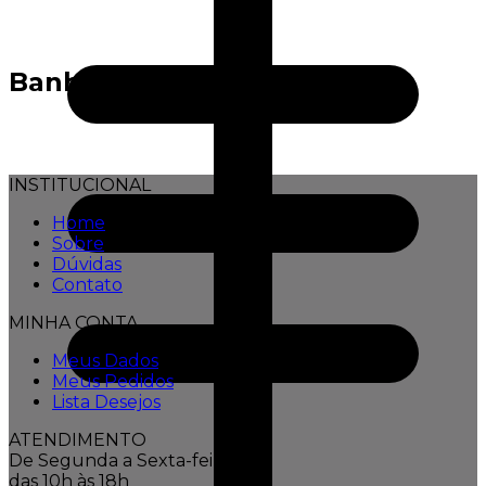
Banho
INSTITUCIONAL
Home
Sobre
Dúvidas
Contato
MINHA CONTA
Meus Dados
Meus Pedidos
Lista Desejos
ATENDIMENTO
De Segunda a Sexta-feira,
das 10h às 18h