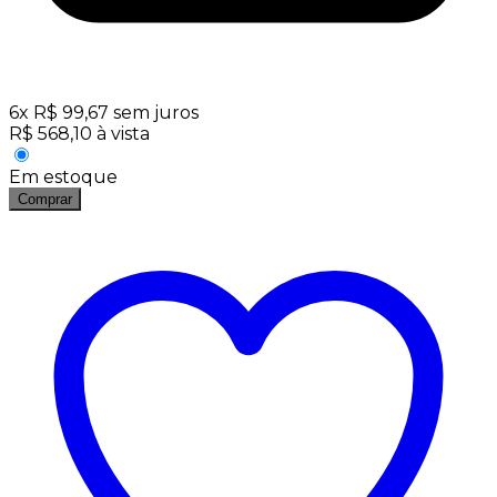
6
x
R$
99,67
sem juros
R$
568,10
à vista
Em estoque
Comprar