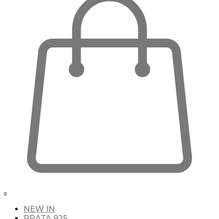
0
NEW IN
PRATA 925