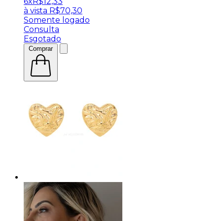
6x
R$
12,33
à vista
R$
70,30
Somente logado
Consulta
Esgotado
Comprar