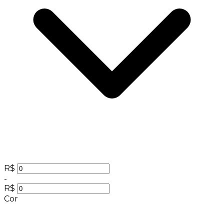
R$
-
R$
Cor