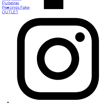
Pulseiras
Piercings Fake
OUTLET