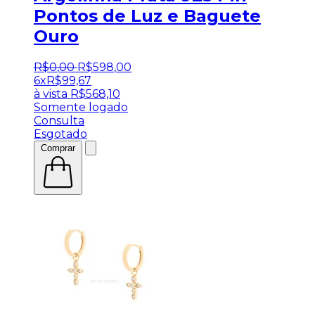
Pontos de Luz e Baguete
Ouro
R$
0
,
00
R$
598
,
00
6x
R$
99,67
à vista
R$
568,10
Somente logado
Consulta
Esgotado
Comprar