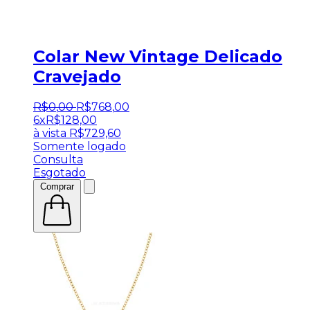
Colar New Vintage Delicado
Cravejado
R$
0
,
00
R$
768
,
00
6x
R$
128,00
à vista
R$
729,60
Somente logado
Consulta
Esgotado
Comprar