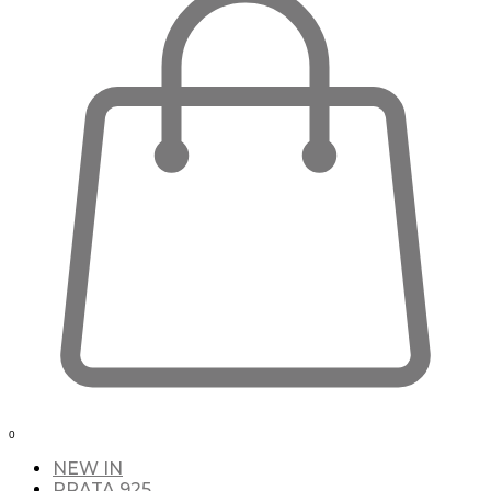
0
NEW IN
PRATA 925