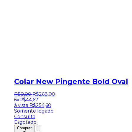
Colar New Pingente Bold Oval
R$
0
,
00
R$
268
,
00
6x
R$
44,67
à vista
R$
254,60
Somente logado
Consulta
Esgotado
Comprar