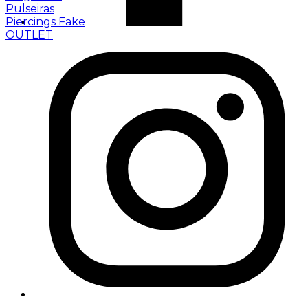
Pulseiras
Piercings Fake
OUTLET