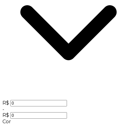
R$
-
R$
Cor